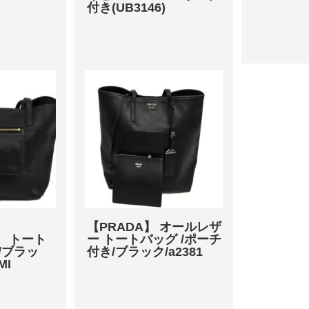
付き(UB3146)
【PRADA】 オールレザ
o】 トート
ー トートバッグ /ポーチ
/ブラッ
付き/ブラック/a2381
IMI