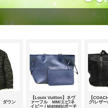
】
【Louis Vuitton】ネヴ
【COAC
NI ダウン
ァーフル MM/エピ/ネ
グ/レザー
イビー / M40885/ポーチ