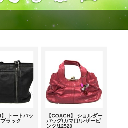
H】 トートバッ
【COACH】 ショルダー
/ブラック
バッグ/ガマ口/レザーピ
ンク/12520