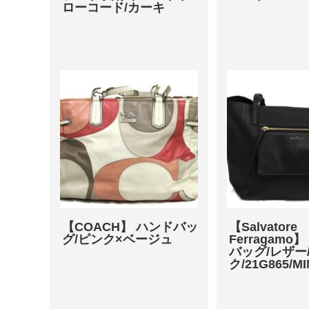
ローコード/カーキ
【COACH】 ハンドバッ
【Salvatore
グ/ピンク×ベージュ
Ferragam
バッグ/レザー
ク/21G865/M