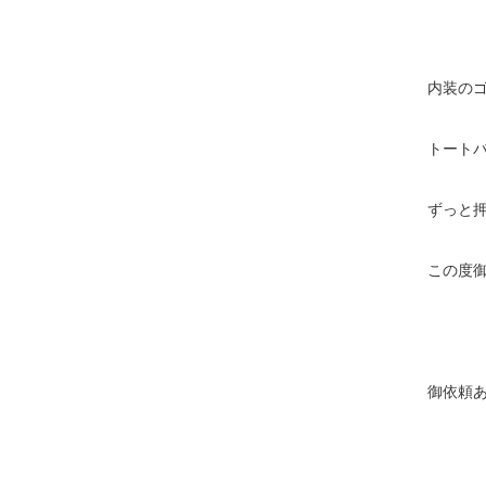
内装の
トート
ずっと
この度
御依頼