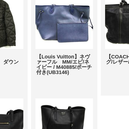
】
【Louis Vuitton】ネヴ
【COAC
NI ダウン
ァーフル MM/エピ/ネ
グ/レザー
イビー / M40885/ポーチ
付き(UB3146)