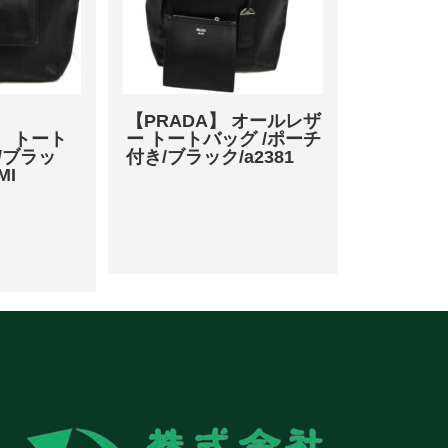
【PRADA】 オールレザ
o】 トート
ー トートバッグ /ポーチ
/ブラッ
付き/ブラック/a2381
IMI