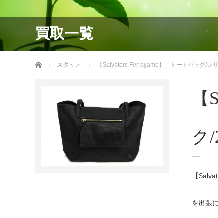
買取一覧
ホーム
スタッフ
【Salvatore Ferragamo】 トートバッグ/レ
【S
ク/
【Salv
を出張