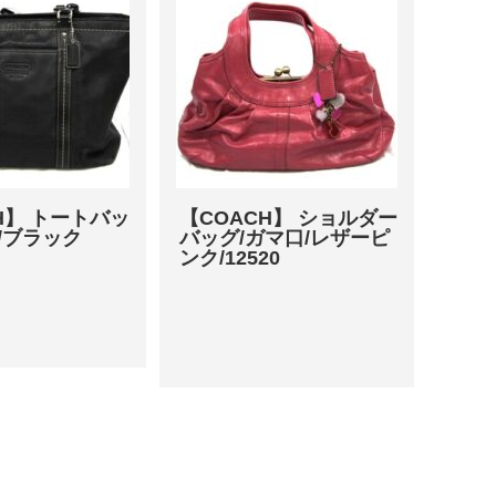
H】 トートバッ
【COACH】 ショルダー
/ブラック
バッグ/ガマ口/レザーピ
ンク/12520