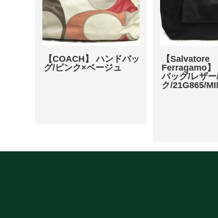
【COACH】 ハンドバッ
【Salvatore
グ/ピンク×ベージュ
Ferragam
バッグ/レザー
ク/21G865/M