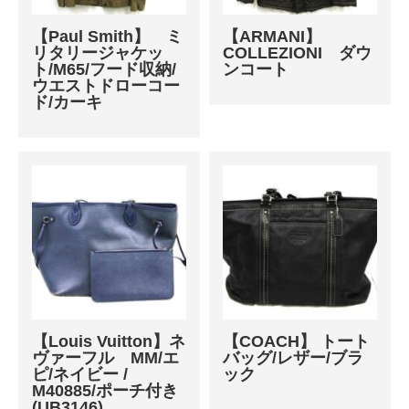
【Paul Smith】 ミ
【ARMANI】
リタリージャケッ
COLLEZIONI ダウ
ト/M65/フード収納/
ンコート
ウエストドローコー
ド/カーキ
【Louis Vuitton】ネ
【COACH】 トート
ヴァーフル MM/エ
バッグ/レザー/ブラ
ピ/ネイビー /
ック
M40885/ポーチ付き
(UB3146)